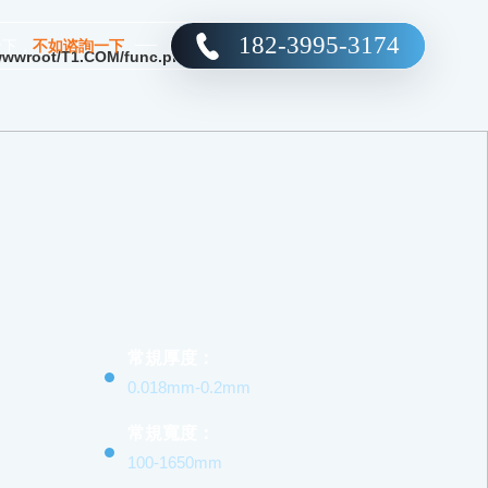
182-3995-3174
十下，
不如谘詢一下
wwroot/T1.COM/func.php
on line
115
常規厚度：
0.018mm-0.2mm
常規寬度：
100-1650mm