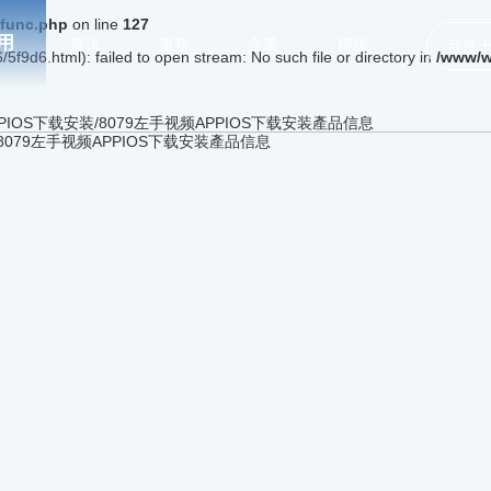
func.php
on line
127
用
資訊
服務
企業
聯係
百度
5f9d6.html): failed to open stream: No such file or directory in
/www/w
PIOS下载安装/8079左手视频APPIOS下载安装產品信息